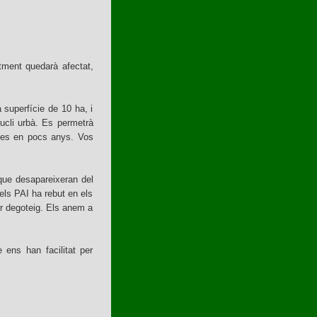
ntment quedarà afectat,
superfície de 10 ha, i
ucli urbà. Es permetrà
ones en pocs anys. Vos
 que desapareixeran del
els PAI ha rebut en els
per degoteig. Els anem a
 ens han facilitat per