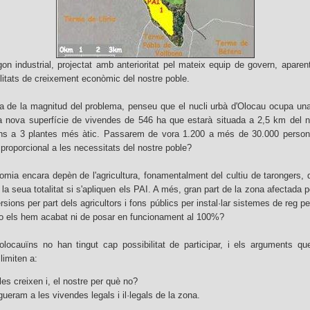
n industrial, projectat amb anterioritat pel mateix equip de govern, apare
ilitats de creixement econòmic del nostre poble.
a de la magnitud del problema, penseu que el nucli urbà d'Olocau ocupa una 
 nova superfície de vivendes de 546 ha que estarà situada a 2,5 km del n
 fins a 3 plantes més àtic. Passarem de vora 1.200 a més de 30.000 pers
roporcional a les necessitats del nostre poble?
omia encara depèn de l'agricultura, fonamentalment del cultiu de tarongers,
la seua totalitat si s'apliquen els PAI. A més, gran part de la zona afectada p
rsions per part dels agricultors i fons públics per instal·lar sistemes de reg 
no els hem acabat ni de posar en funcionament al 100%?
olocauïns no han tingut cap possibilitat de participar, i els arguments que
limiten a:
es creixen i, el nostre per què no?
ueram a les vivendes legals i il·legals de la zona.