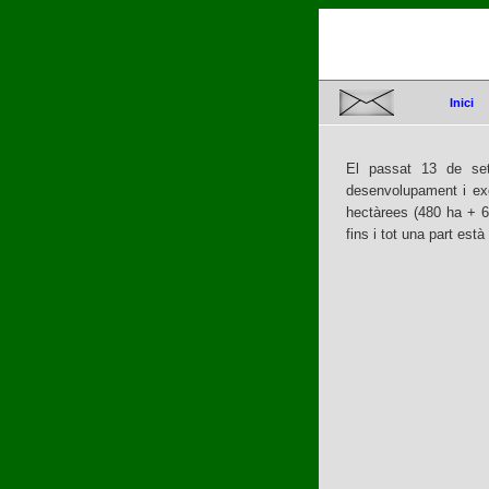
Inici
El passat 13 de set
desenvolupament i exe
hectàrees (480 ha + 
fins i tot una part es