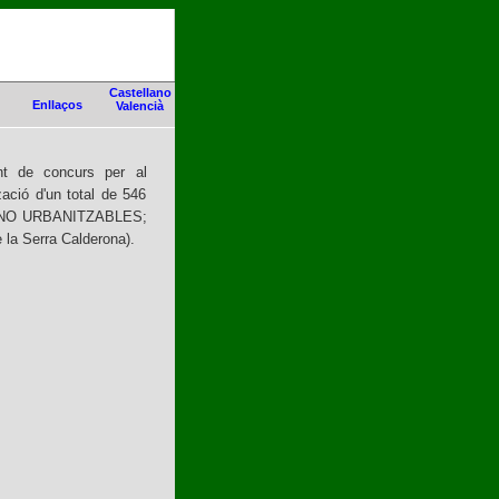
Castellano
Enllaços
Valencià
nt de concurs per al
ació d'un total de 546
m a NO URBANITZABLES;
 la Serra Calderona).