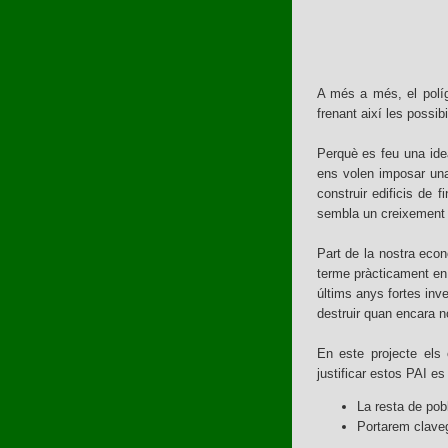
A més a més, el polígo
frenant així les possib
Perquè es feu una ide
ens volen imposar una
construir edificis de
sembla un creixement p
Part de la nostra econ
terme pràcticament en 
últims anys fortes inve
destruir quan encara 
En este projecte els 
justificar estos PAI es 
La resta de pobl
Portarem claveg