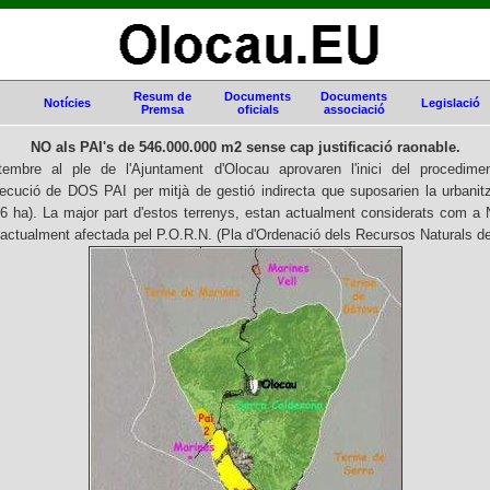
Resum de
Documents
Documents
Notícies
Legislació
Premsa
oficials
associació
NO als PAI's de 546.000.000 m2 sense cap justificació raonable.
embre al ple de l'Ajuntament d'Olocau aprovaren l'inici del procedime
cució de DOS PAI per mitjà de gestió indirecta que suposarien la urbanitz
66 ha). La major part d'estos terrenys, estan actualment considerats co
tà actualment afectada pel P.O.R.N. (Pla d'Ordenació dels Recursos Naturals de