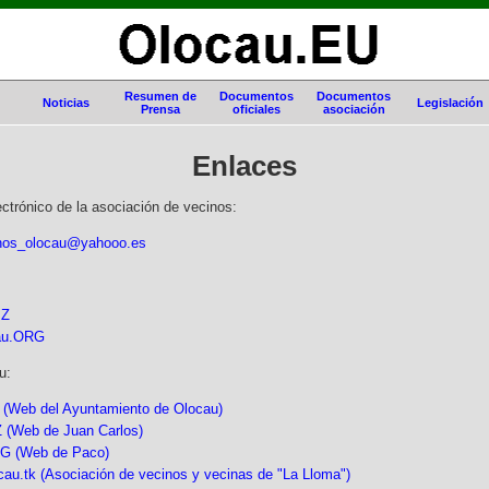
Resumen de
Documentos
Documentos
Noticias
Legislación
Prensa
oficiales
asociación
Enlaces
ectrónico de la asociación de vecinos:
inos_olocau@yahooo.es
IZ
cau.ORG
u:
(Web del Ayuntamiento de Olocau)
 (Web de Juan Carlos)
G (Web de Paco)
au.tk (Asociación de vecinos y vecinas de "La Lloma")