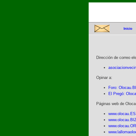
Inicio
Dirección de correo el
asociacionvec
Opinar a:
Foro: Olocau.B
El Pregó: Olo
Páginas web de Oloca
www.olocau.ES 
www.olocau.BIZ
www.olocau.OR
www.lallomaoloc