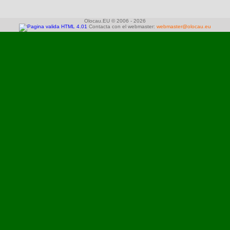
Olocau.EU © 2006 - 2026
Contacta con el webmaster:
webmaster@olocau.eu